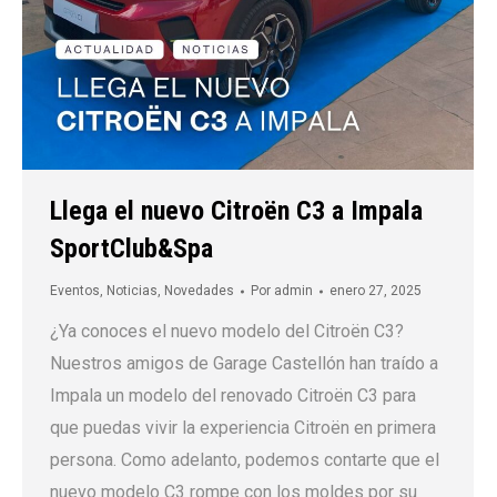
Llega el nuevo Citroën C3 a Impala
SportClub&Spa
Eventos
,
Noticias
,
Novedades
Por
admin
enero 27, 2025
¿Ya conoces el nuevo modelo del Citroën C3?
Nuestros amigos de Garage Castellón han traído a
Impala un modelo del renovado Citroën C3 para
que puedas vivir la experiencia Citroën en primera
persona. Como adelanto, podemos contarte que el
nuevo modelo C3 rompe con los moldes por su