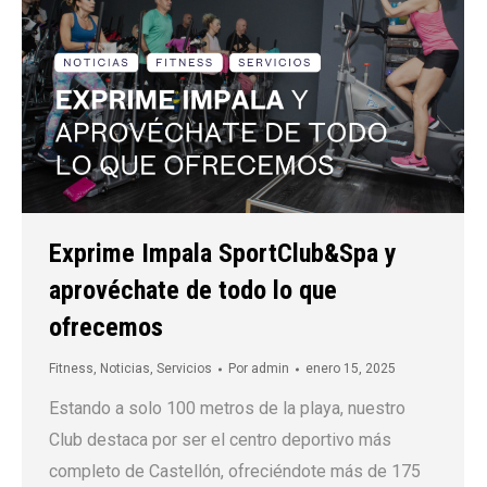
Exprime Impala SportClub&Spa y
aprovéchate de todo lo que
ofrecemos
Fitness
,
Noticias
,
Servicios
Por
admin
enero 15, 2025
Estando a solo 100 metros de la playa, nuestro
Club destaca por ser el centro deportivo más
completo de Castellón, ofreciéndote más de 175