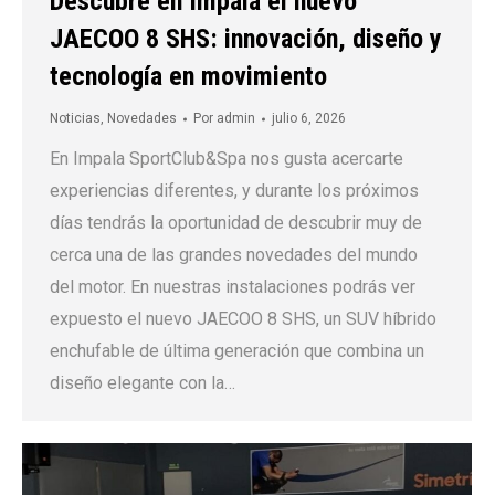
Descubre en Impala el nuevo
JAECOO 8 SHS: innovación, diseño y
tecnología en movimiento
Noticias
,
Novedades
Por
admin
julio 6, 2026
En Impala SportClub&Spa nos gusta acercarte
experiencias diferentes, y durante los próximos
días tendrás la oportunidad de descubrir muy de
cerca una de las grandes novedades del mundo
del motor. En nuestras instalaciones podrás ver
expuesto el nuevo JAECOO 8 SHS, un SUV híbrido
enchufable de última generación que combina un
diseño elegante con la…