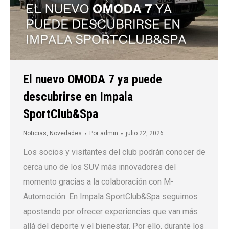
El nuevo OMODA 7 ya puede
descubrirse en Impala
SportClub&Spa
Noticias
,
Novedades
Por
admin
julio 22, 2026
Los socios y visitantes del club podrán conocer de
cerca uno de los SUV más innovadores del
momento gracias a la colaboración con M-
Automoción. En Impala SportClub&Spa seguimos
apostando por ofrecer experiencias que van más
allá del deporte y el bienestar. Por ello, durante los