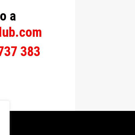
o a
lub.com
737 383