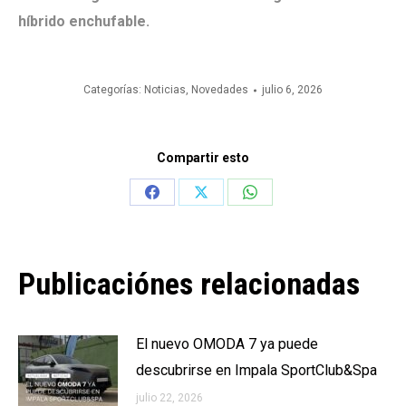
híbrido enchufable.
Categorías:
Noticias
,
Novedades
julio 6, 2026
Compartir esto
Share
Share
Share
on
on
on
Facebook
X
WhatsApp
Publicaciónes relacionadas
El nuevo OMODA 7 ya puede
descubrirse en Impala SportClub&Spa
julio 22, 2026