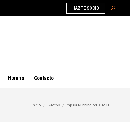
Buscar:
HAZTE SOCIO
Horario
Contacto
Estás aquí:
Inicio
Eventos
Impala Running brilla en la…