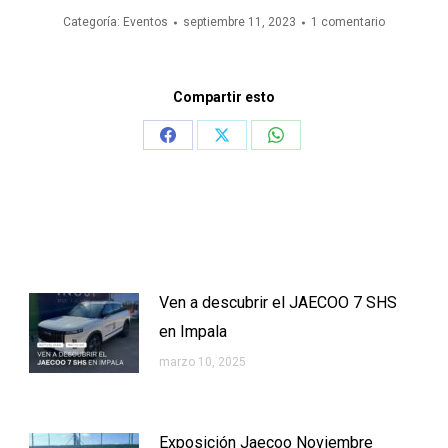
Categoría:
Eventos
septiembre 11, 2023
1 comentario
Compartir esto
Share
Share
Share
on
on
on
Facebook
X
WhatsApp
Ven a descubrir el JAECOO 7 SHS
en Impala
marzo 10, 2025
Exposición Jaecoo Noviembre