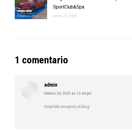
SportClub&Spa
enero 27, 2025
1 comentario
admin
febrero 24, 2025 en 12:44 pm
dice:
Hola! Me encantó el blog